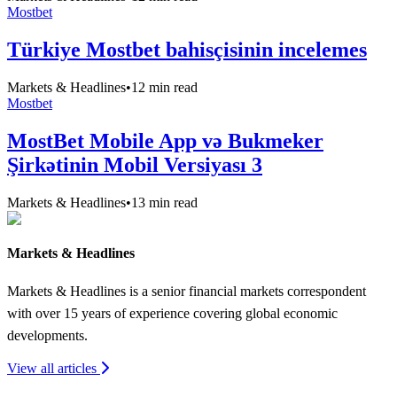
Mostbet
Türkiye Mostbet bahisçisinin incelemes
Markets & Headlines
•
12
min read
Mostbet
MostBet Mobile App və Bukmeker
Şirkətinin Mobil Versiyası 3
Markets & Headlines
•
13
min read
Markets & Headlines
Markets & Headlines is a senior financial markets correspondent
with over 15 years of experience covering global economic
developments.
View all articles