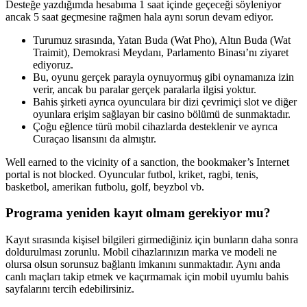
Desteğe yazdığımda hesabıma 1 saat içinde geçeceği söyleniyor
ancak 5 saat geçmesine rağmen hala aynı sorun devam ediyor.
Turumuz sırasında, Yatan Buda (Wat Pho), Altın Buda (Wat
Traimit), Demokrasi Meydanı, Parlamento Binası’nı ziyaret
ediyoruz.
Bu, oyunu gerçek parayla oynuyormuş gibi oynamanıza izin
verir, ancak bu paralar gerçek paralarla ilgisi yoktur.
Bahis şirketi ayrıca oyunculara bir dizi çevrimiçi slot ve diğer
oyunlara erişim sağlayan bir casino bölümü de sunmaktadır.
Çoğu eğlence türü mobil cihazlarda desteklenir ve ayrıca
Curaçao lisansını da almıştır.
Well earned to the vicinity of a sanction, the bookmaker’s Internet
portal is not blocked. Oyuncular futbol, ​​kriket, ragbi, tenis,
basketbol, ​​amerikan futbolu, golf, beyzbol vb.
Programa yeniden kayıt olmam gerekiyor mu?
Kayıt sırasında kişisel bilgileri girmediğiniz için bunların daha sonra
doldurulması zorunlu. Mobil cihazlarınızın marka ve modeli ne
olursa olsun sorunsuz bağlantı imkanını sunmaktadır. Aynı anda
canlı maçları takip etmek ve kaçırmamak için mobil uyumlu bahis
sayfalarını tercih edebilirsiniz.