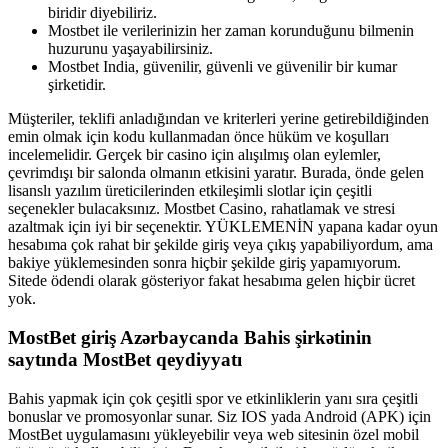
biridir diyebiliriz.
Mostbet ile verilerinizin her zaman korunduğunu bilmenin
huzurunu yaşayabilirsiniz.
Mostbet India, güvenilir, güvenli ve güvenilir bir kumar
şirketidir.
Müşteriler, teklifi anladığından ve kriterleri yerine getirebildiğinden
emin olmak için kodu kullanmadan önce hüküm ve koşulları
incelemelidir. Gerçek bir casino için alışılmış olan eylemler,
çevrimdışı bir salonda olmanın etkisini yaratır. Burada, önde gelen
lisanslı yazılım üreticilerinden etkileşimli slotlar için çeşitli
seçenekler bulacaksınız. Mostbet Casino, rahatlamak ve stresi
azaltmak için iyi bir seçenektir. YÜKLEMENİN yapana kadar oyun
hesabıma çok rahat bir şekilde giriş veya çıkış yapabiliyordum, ama
bakiye yüklemesinden sonra hiçbir şekilde giriş yapamıyorum.
Sitede ödendi olarak gösteriyor fakat hesabıma gelen hiçbir ücret
yok.
MostBet giriş Azərbaycanda Bahis şirkətinin
saytında MostBet qeydiyyatı
Bahis yapmak için çok çeşitli spor ve etkinliklerin yanı sıra çeşitli
bonuslar ve promosyonlar sunar. Siz IOS yada Android (APK) için
MostBet uygulamasını yükleyebilir veya web sitesinin özel mobil