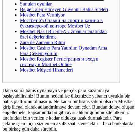
Sunulan oyunlar
Belge Talep Etmeyen Güvenilir Bahis Siteleri
Mostbet Para Vermiyor
Мостбет Уз Ставки на спорт и казино в
букмекерской конторе Mostbet Uz
Mostbet Nasıl Bir Site?: Uzmanlar tarafından
özel değerlendirme
Zara ile Zamanın Ritmi
Mostbet Casino Para Yatırdım Oynadım Ama
Para Çekemiyorum
Mostbet Register Регистрация и вход в
систему в Mostbet Online
Mostbet Müşteri Hizmetleri
Daha sonra bahis oynamaya ve gerçek para kazanmaya
başlayabilirsiniz! Bunun nedeni ise ülkemizde yabancı uyruklu bir
bahis platformu olmasıdır. Ne kadar bir lisans sahibi olsa da Mostbet
giriş illegal olarak adlandırılmaya devam eder. Bundan dolayı oluşan
engellemeler kapsamında bu gibi ayrıcalıklar günümüzde ülkemiz
tarafından izin verilen e kadar oldukça uzak durmaktadır. Para
çekme işlemi için sizden en az 48 saat istenecektir – bazı bankalarda
bu birkaç gün daha sürebilir.