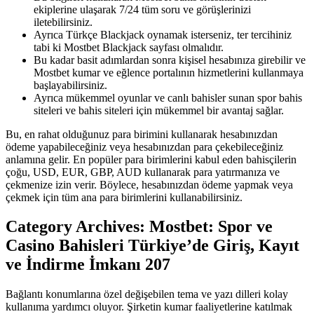
ekiplerine ulaşarak 7/24 tüm soru ve görüşlerinizi
iletebilirsiniz.
Ayrıca Türkçe Blackjack oynamak isterseniz, ter tercihiniz
tabi ki Mostbet Blackjack sayfası olmalıdır.
Bu kadar basit adımlardan sonra kişisel hesabınıza girebilir ve
Mostbet kumar ve eğlence portalının hizmetlerini kullanmaya
başlayabilirsiniz.
Ayrıca mükemmel oyunlar ve canlı bahisler sunan spor bahis
siteleri ve bahis siteleri için mükemmel bir avantaj sağlar.
Bu, en rahat olduğunuz para birimini kullanarak hesabınızdan
ödeme yapabileceğiniz veya hesabınızdan para çekebileceğiniz
anlamına gelir. En popüler para birimlerini kabul eden bahisçilerin
çoğu, USD, EUR, GBP, AUD kullanarak para yatırmanıza ve
çekmenize izin verir. Böylece, hesabınızdan ödeme yapmak veya
çekmek için tüm ana para birimlerini kullanabilirsiniz.
Category Archives: Mostbet: Spor ve
Casino Bahisleri Türkiye’de Giriş, Kayıt
ve İndirme İmkanı 207
Bağlantı konumlarına özel değişebilen tema ve yazı dilleri kolay
kullanıma yardımcı oluyor. Şirketin kumar faaliyetlerine katılmak