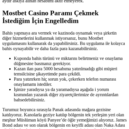
aydır askıya alınan hesabımı aktif etmeyerek.
Mostbet Casino Paramı Çekmek
İstediğim İçin Engelledim
Bahis yapmaya ara vermek ve kazinoda oynamak veya şirketin
diğer hizmetlerini kullanmak istiyorsanız, bunu Mostbet
uygulamasını kullanarak da yapabilirsiniz. Bu uygulama ile kolayca
bahis oynayabilir ve daha fazla para kazanabilirsiniz.
Kuponda bahis türünü ve miktarını belirtmeniz ve onaylama
düğmesine basmanız gerekiyor.
Kazan ilan para 5000 hesabıma yatırılmadığı gibi müşteri
temsilcisine şikayetimde para çekildi.
Para yatırırken hiç sorun yok, çekerken telefon numarası
onaylamamı istediler.
İşinize yaradıysa ya da yaramadıysa aşağıda i yorum
kısmından yazarak diğer ziyaretçilerimize de ayrıntılardan
bahsedebilirsiniz.
Turumuz boyunca sırasıyla Panak adasında mağara gezisine
katılıyoruz. Kanolarla geziye katılıp bölgenin tek yerleşim yeri olan
meşhur Müslüman köyü Panyee’de öğle yemeğimizi alıyoruz. James
Bond adası ve son olarak bölgenin en keyifli adası olan Naka Adası