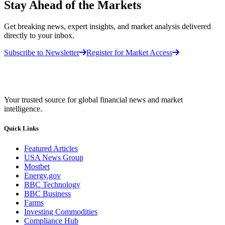
Stay Ahead of the Markets
Get breaking news, expert insights, and market analysis delivered
directly to your inbox.
Subscribe to Newsletter
Register for Market Access
Your trusted source for global financial news and market
intelligence.
Quick Links
Featured Articles
USA News Group
Mostbet
Energy.gov
BBC Technology
BBC Business
Farms
Investing Commodities
Compliance Hub