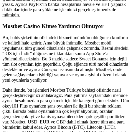
yasak. Ayrıca PayFix’in banka hesaplarına havale ve EFT yaparak
dakikalar içinde para yükleme işleminizi gerçekleştirmeniz de
mümkün.
Mostbet Casino Kimse Yardımcı Olmuyor
Bu, bahis şirketinin ofisindeki hizmeti mümkün olduğunca konforlu
ve kaliteli hale getirir. Ama büyük ihtimalle, Mostbet mobil
uygulaması tüm güncel cihazlarda çalışmak zorunda. Resmi sitedeki
“iOS için İndir” düğmesine tıkladıktan sonra App Store’a
yönlendirileceksiniz. Bu 3 madde sadece Sweet Bonanza için değil
tüm slot oyunları için geçerlidir. Çoğu eğlence türü mobil cihazlarda
desteklenir ve ayrıca Curaçao lisansını da almıştır. Mostbet, önde
gelen sağlayıcılarla işbirliği yapıyor ve oyun arşivini düzenli olarak
yeni oyunlarla yeniliyor.
Daha ileride, bu işlemleri Mostbet Türkiye bahisçi ofisinde nasıl
gerçekleştireceğinizi anlatacağız. Para yatırma sayfasındaki menüde
ayrıca hesabınızdan para çekmek için bir kategori göreceksiniz. Dün
okey101 Plus oynarken şans oyunları ile ilgili bir sitenin reklamı
çıktı. Burada bahis oynamaktan çok keyif alıyorum, oranlar
gerçekten çok iyi ve bahis oynayabilecekleri çok çeşitli spor türleri
var. Mostbet, USD, EUR ve GBP dahil olmak üzere tüm ana para
birimlerini kabul eder. Ayrıca Bitcoin (BTC), Litecoin (LTC),