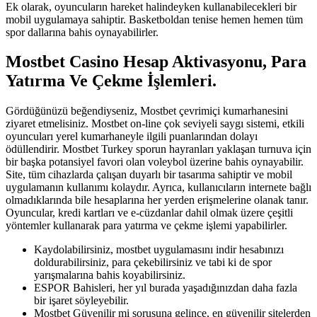
Ek olarak, oyuncuların hareket halindeyken kullanabilecekleri bir
mobil uygulamaya sahiptir. Basketboldan tenise hemen hemen tüm
spor dallarına bahis oynayabilirler.
Mostbet Casino Hesap Aktivasyonu, Para
Yatırma Ve Çekme İşlemleri.
Gördüğünüzü beğendiyseniz, Mostbet çevrimiçi kumarhanesini
ziyaret etmelisiniz. Mostbet on-line çok seviyeli saygı sistemi, etkili
oyuncuları yerel kumarhaneyle ilgili puanlarından dolayı
ödüllendirir. Mostbet Turkey sporun hayranları yaklaşan turnuva için
bir başka potansiyel favori olan voleybol üzerine bahis oynayabilir.
Site, tüm cihazlarda çalışan duyarlı bir tasarıma sahiptir ve mobil
uygulamanın kullanımı kolaydır. Ayrıca, kullanıcıların internete bağlı
olmadıklarında bile hesaplarına her yerden erişmelerine olanak tanır.
Oyuncular, kredi kartları ve e-cüzdanlar dahil olmak üzere çeşitli
yöntemler kullanarak para yatırma ve çekme işlemi yapabilirler.
Kaydolabilirsiniz, mostbet uygulamasını indir hesabınızı
doldurabilirsiniz, para çekebilirsiniz ve tabi ki de spor
yarışmalarına bahis koyabilirsiniz.
ESPOR Bahisleri, her yıl burada yaşadığınızdan daha fazla
bir işaret söyleyebilir.
Mostbet Güvenilir mi sorusuna gelince, en güvenilir sitelerden