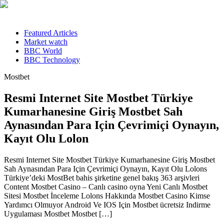
Featured Articles
Market watch
BBC World
BBC Technology
Mostbet
Resmi Internet Site Mostbet Türkiye
Kumarhanesine Giriş Mostbet Sah
Aynasından Para Için Çevrimiçi Oynayın,
Kayıt Olu Lolon
Resmi Internet Site Mostbet Türkiye Kumarhanesine Giriş Mostbet
Sah Aynasından Para Için Çevrimiçi Oynayın, Kayıt Olu Lolons
Türkiye’deki MostBet bahis şirketine genel bakış 363 arşivleri
Content Mostbet Casino – Canlı casino oyna Yeni Canlı Mostbet
Sitesi Mostbet İnceleme Lolons Hakkında Mostbet Casino Kimse
Yardımcı Olmuyor Android Ve IOS Için Mostbet ücretsiz Indirme
Uygulaması Mostbet Mostbet […]