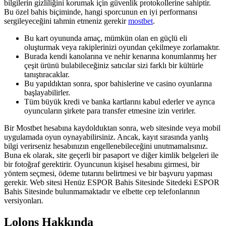
bilgilerin gizliliğini korumak için güvenlik protokollerine sahiptir.
Bu özel bahis biçiminde, hangi sporcunun en iyi performansı
sergileyeceğini tahmin etmeniz gerekir
mostbet
.
Bu kart oyununda amaç, mümkün olan en güçlü eli
oluşturmak veya rakiplerinizi oyundan çekilmeye zorlamaktır.
Burada kendi kanolarına ve nehir kenarına konumlanmış her
çeşit ürünü bulabileceğiniz satıcılar sizi farklı bir kültürle
tanıştıracaklar.
Bu yapıldıktan sonra, spor bahislerine ve casino oyunlarına
başlayabilirler.
Tüm büyük kredi ve banka kartlarını kabul ederler ve ayrıca
oyuncuların şirkete para transfer etmesine izin verirler.
Bir Mostbet hesabına kaydolduktan sonra, web sitesinde veya mobil
uygulamada oyun oynayabilirsiniz. Ancak, kayıt sırasında yanlış
bilgi verirseniz hesabınızın engellenebileceğini unutmamalısınız.
Buna ek olarak, site geçerli bir pasaport ve diğer kimlik belgeleri ile
bir fotoğraf gerektirir. Oyuncunun kişisel hesabını girmesi, bir
yöntem seçmesi, ödeme tutarını belirtmesi ve bir başvuru yapması
gerekir. Web sitesi Henüz ESPOR Bahis Sitesinde Sitedeki ESPOR
Bahis Sitesinde bulunmamaktadır ve elbette cep telefonlarının
versiyonları.
Lolons Hakkında